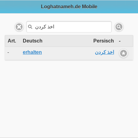
Loghatnameh.de Mobile
Art.
Deutsch
Persisch
-
-
erhalten
اخذ کردن