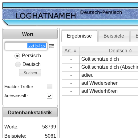
Wort
Ergebnisse
Beispiele
E
Art.
Deutsch
Persisch
Art.
Deutsch
-
Gott schütze dich
Deutsch
-
Gott schütze dich (Abschi
Suchen
-
adieu
-
auf Wiedersehen
Exakter Treffer:
-
auf Wiederhören
Autovervoll.:
Datenbankstatistik
Worte:
58799
Beispiele:
5061