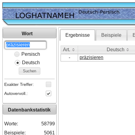
Wort
Ergebnisse
Beispiele
E
Art.
Deutsch
Persisch
Art.
Deutsch
-
präzisieren
Deutsch
Suchen
Exakter Treffer:
Autovervoll.:
Datenbankstatistik
Worte:
58799
Beispiele:
5061