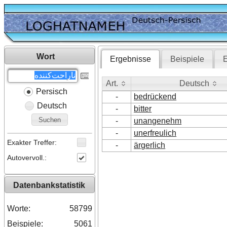
Wort
Ergebnisse
Beispiele
E
Art.
Deutsch
Persisch
Art.
Deutsch
-
bedrückend
Deutsch
-
bitter
Suchen
-
unangenehm
-
unerfreulich
Exakter Treffer:
-
ärgerlich
Autovervoll.:
Datenbankstatistik
Worte:
58799
Beispiele:
5061