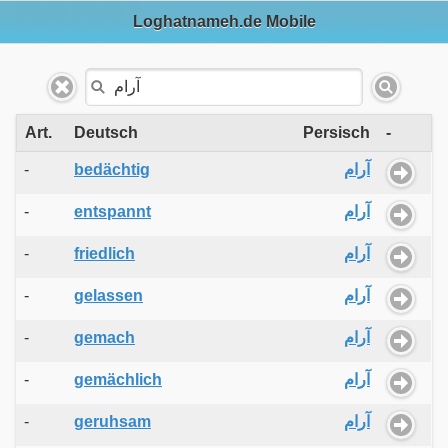
Loghatnameh.de Mobile
Art.
Deutsch
Persisch
-
-
bedächtig
آرام
-
entspannt
آرام
-
friedlich
آرام
-
gelassen
آرام
-
gemach
آرام
-
gemächlich
آرام
-
geruhsam
آرام