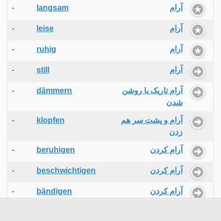
-
langsam
آرام
-
leise
آرام
-
ruhig
آرام
-
still
آرام
-
dämmern
آرام تاریک یا روشن
شدن
-
klopfen
آرام و پشت سر هم
زدن
-
beruhigen
آرام کردن
-
beschwichtigen
آرام کردن
-
bändigen
آرام کردن
-
stillen
آرام کردن