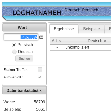
Wort
Ergebnisse
Beispiele
E
Art.
Deutsch
Persisch
Art.
Deutsch
-
unkompliziert
Deutsch
Suchen
Exakter Treffer:
Autovervoll.:
Datenbankstatistik
Worte:
58799
Beispiele:
5061