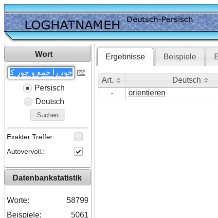
Wort
Ergebnisse
Beispiele
E
Art.
Deutsch
Persisch
Art.
Deutsch
-
orientieren
Deutsch
Suchen
Exakter Treffer:
Autovervoll.:
Datenbankstatistik
Worte:
58799
Beispiele:
5061