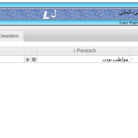
rweitern
Persisch
Persisch
-
مواظب بودن