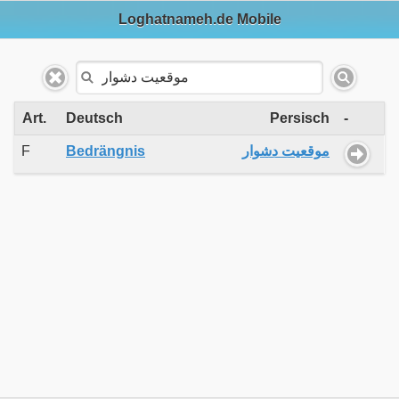
Loghatnameh.de Mobile
Art.
Deutsch
Persisch
-
F
Bedrängnis
موقعیت دشوار