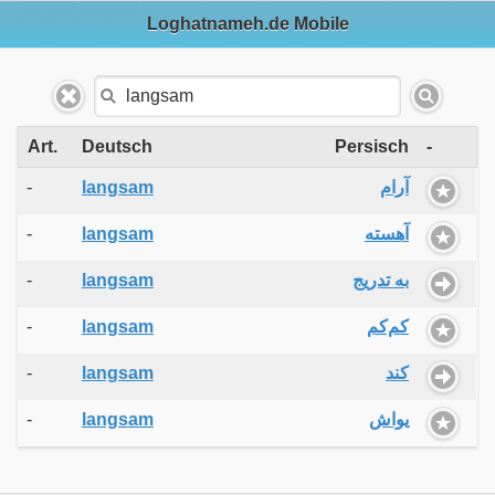
Loghatnameh.de Mobile
Art.
Deutsch
Persisch
-
-
langsam
آرام
-
langsam
آهسته
-
langsam
به تدریج
-
langsam
کم‌کم
-
langsam
کند
-
langsam
یواش