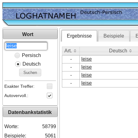
Wort
Ergebnisse
Beispiele
E
Art.
Deutsch
Persisch
Art.
Deutsch
-
leise
Deutsch
-
leise
Suchen
-
leise
-
leise
Exakter Treffer:
Autovervoll.:
Datenbankstatistik
Worte:
58799
Beispiele:
5061