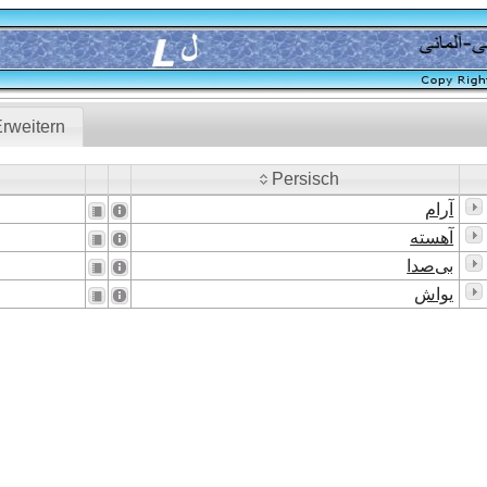
rweitern
Persisch
Persisch
آرام
آهسته
بی‌صدا
یواش