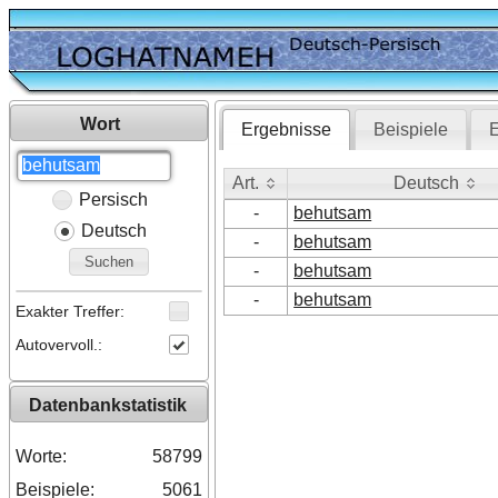
Wort
Ergebnisse
Beispiele
E
Art.
Deutsch
Persisch
Art.
Deutsch
-
behutsam
Deutsch
-
behutsam
Suchen
-
behutsam
-
behutsam
Exakter Treffer:
Autovervoll.:
Datenbankstatistik
Worte:
58799
Beispiele:
5061