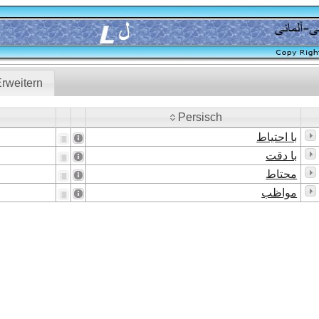
rweitern
Persisch
Persisch
با احتیاط
با دقت
محتاط
مواظب