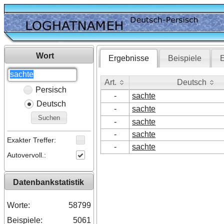
Wort
Ergebnisse
Beispiele
E
Art.
Deutsch
Persisch
Art.
Deutsch
-
sachte
Deutsch
-
sachte
Suchen
-
sachte
-
sachte
Exakter Treffer:
-
sachte
Autovervoll.:
Datenbankstatistik
Worte:
58799
Beispiele:
5061