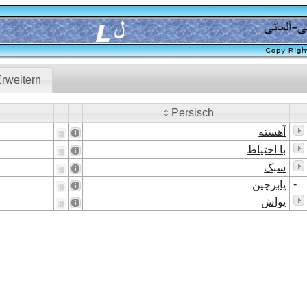
rweitern
Persisch
Persisch
آهسته
با احتیاط
سبک
-
پابرچین
یواش