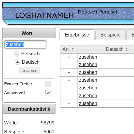
Wort
Ergebnisse
Beispiele
E
Art.
Deutsch
Persisch
Art.
Deutsch
-
zusehen
Deutsch
-
zusehen
Suchen
-
zusehen
-
zusehen
Exakter Treffer:
-
zusehen
Autovervoll.:
-
zusehen
-
zusehen
Datenbankstatistik
Worte:
58799
Beispiele:
5061