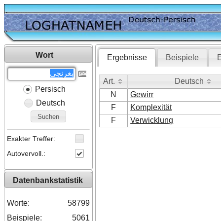
Wort
Ergebnisse
Beispiele
E
Art.
Deutsch
Persisch
Art.
Deutsch
N
Gewirr
Deutsch
F
Komplexität
Suchen
F
Verwicklung
Exakter Treffer:
Autovervoll.:
Datenbankstatistik
Worte:
58799
Beispiele:
5061