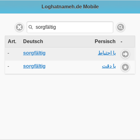
Loghatnameh.de Mobile
Art.
Deutsch
Persisch
-
-
sorgfältig
با احتیاط
-
sorgfältig
با دقت