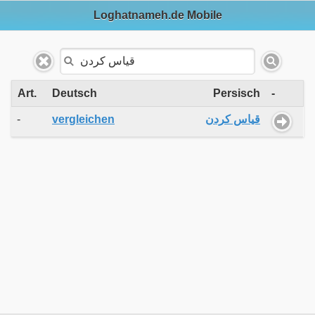
Loghatnameh.de Mobile
Art.
Deutsch
Persisch
-
-
vergleichen
قیاس کردن