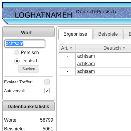
Wort
Ergebnisse
Beispiele
E
Art.
Deutsch
Persisch
Art.
Deutsch
-
achtsam
Deutsch
-
achtsam
Suchen
-
achtsam
Exakter Treffer:
Autovervoll.:
Datenbankstatistik
Worte:
58799
Beispiele:
5061