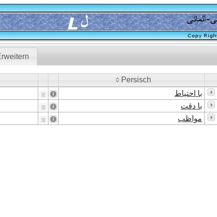
rweitern
Persisch
Persisch
با احتیاط
با دقت
مواظب