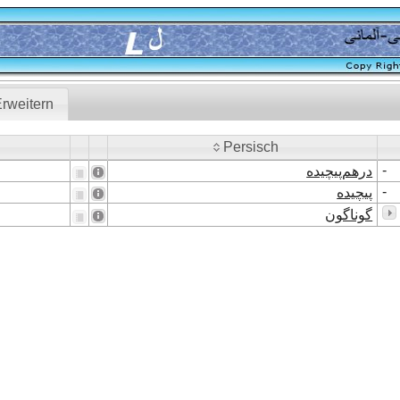
rweitern
Persisch
Persisch
-
درهم‌پیچیده
-
پیچیده
گوناگون