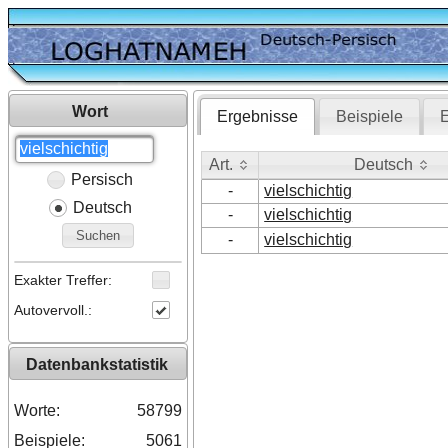
Wort
Ergebnisse
Beispiele
E
Art.
Deutsch
Persisch
Art.
Deutsch
-
vielschichtig
Deutsch
-
vielschichtig
Suchen
-
vielschichtig
Exakter Treffer:
Autovervoll.:
Datenbankstatistik
Worte:
58799
Beispiele:
5061