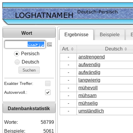
Wort
Ergebnisse
Beispiele
E
Art.
Deutsch
Persisch
Art.
Deutsch
-
anstrengend
Deutsch
-
aufwendig
Suchen
-
aufwändig
-
langwierig
Exakter Treffer:
-
mühevoll
Autovervoll.:
-
mühsam
-
mühselig
Datenbankstatistik
-
umständlich
Worte:
58799
Beispiele:
5061