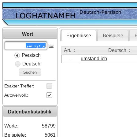
Wort
Ergebnisse
Beispiele
E
Art.
Deutsch
Persisch
Art.
Deutsch
-
umständlich
Deutsch
Suchen
Exakter Treffer:
Autovervoll.:
Datenbankstatistik
Worte:
58799
Beispiele:
5061