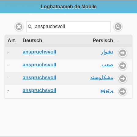
Loghatnameh.de Mobile
Art.
Deutsch
Persisch
-
-
anspruchsvoll
دشوار
-
anspruchsvoll
صعب
-
anspruchsvoll
مشکل‌پسند
-
anspruchsvoll
پرتوقع