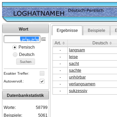
Wort
Ergebnisse
Beispiele
E
Art.
Deutsch
Persisch
Art.
Deutsch
-
langsam
Deutsch
-
leise
Suchen
-
sacht
-
sachte
Exakter Treffer:
-
unhörbar
Autovervoll.:
-
verlangsamen
-
sukzessiv
Datenbankstatistik
Worte:
58799
Beispiele:
5061