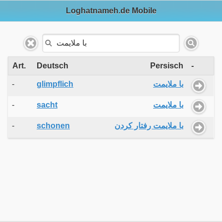
Loghatnameh.de Mobile
Art.
Deutsch
Persisch
-
-
glimpflich
با ملایمت
-
sacht
با ملایمت
-
schonen
با ملایمت رفتار کردن