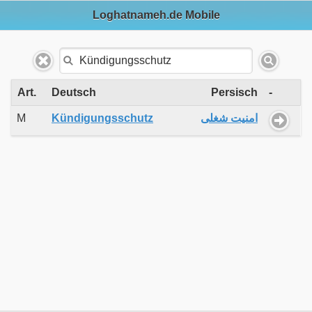
Loghatnameh.de Mobile
Art.
Deutsch
Persisch
-
M
Kündigungsschutz
امنیت شغلی