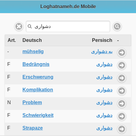
Loghatnameh.de Mobile
Art.
Deutsch
Persisch
-
-
mühselig
به دشواری
F
Bedrängnis
دشواری
F
Erschwerung
دشواری
F
Komplikation
دشواری
N
Problem
دشواری
F
Schwierigkeit
دشواری
F
Strapaze
دشواری