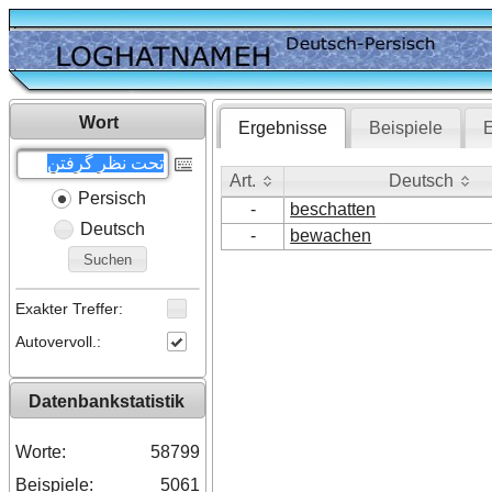
Wort
Ergebnisse
Beispiele
E
Art.
Deutsch
Persisch
Art.
Deutsch
-
beschatten
Deutsch
-
bewachen
Suchen
Exakter Treffer:
Autovervoll.:
Datenbankstatistik
Worte:
58799
Beispiele:
5061